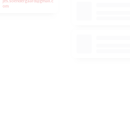
jes.soendergaard@gmail.c
om