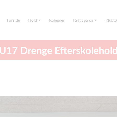
Forside
Hold
Kalender
Få fat på os
Klubtø
U17 Drenge Efterskolehol