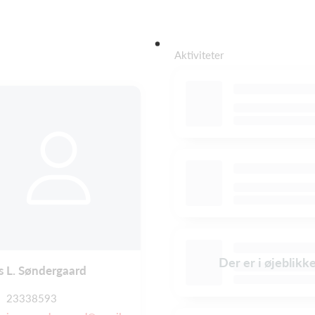
Aktiviteter
Der er i øjeblikk
s L. Søndergaard
23338593