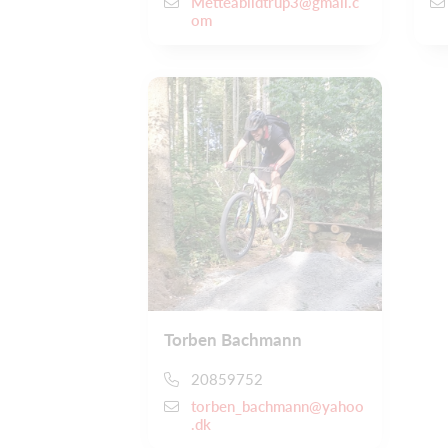
Metteabildtrup3@gmail.c
om
Torben Bachmann
20859752
torben_bachmann@yahoo
.dk