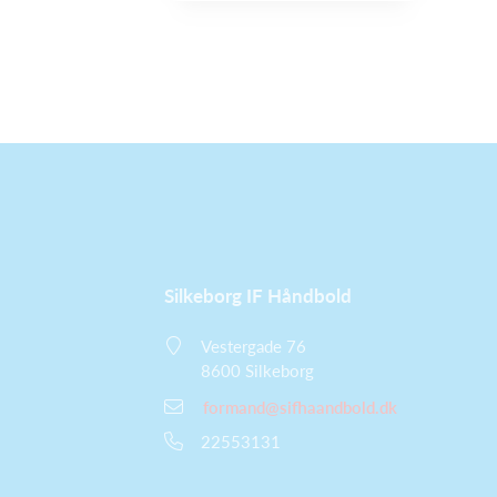
Silkeborg IF Håndbold
Vestergade 76
8600 Silkeborg
formand@sifhaandbold.dk
22553131