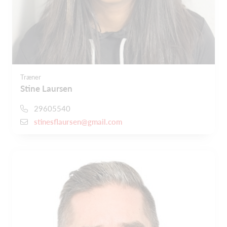
Træner
Stine Laursen
29605540
stinesflaursen@gmail.com