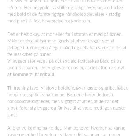
U6 Mix er holdet for børn, der er klar til næste skridt efter
U5 mix. Her begynder vi stille og roligt overgangen fra leg
med bold til de første rigtige håndboldoplevelser - stadig
med plads til leg, bevægelse og gode grin.
Det er helt okay, at mor eller far i starten er med på banen.
Målet er dog, at børnene gradvist bliver trygge ved at
deltage i træningen på egen hånd og selv kan være en del af
fællesskabet på banen.
Vi lægger stor vægt på det sociale fællesskab både på og
uden for banen. Det vigtigste for os er, at
det altid er sjovt
at komme til håndbold.
Til træning laver vi sjove boldleje, øver kaste og gribe, løber,
hopper og spiller små kampe. Børnene lærer de første
håndboldfærdigheder, men vigtigst af alt er, at de har det
sjovt, føler sig trygge og får lyst til at være med igen næste
gang.
Alle er velkomne på holdet. Man behøver hverken at kunne
kaste og gribe i forvejen - vi lærer det sammen, og der er