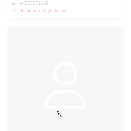
+4553651668
denbojen87@gmail.com